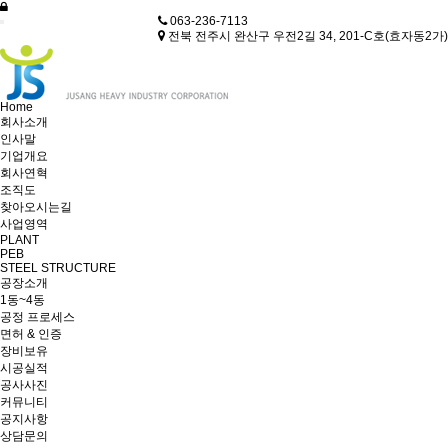
063-236-7113
전북 전주시 완산구 우전2길 34, 201-C호(효자동2가)
Home
회사소개
인사말
기업개요
회사연혁
조직도
찾아오시는길
사업영역
PLANT
PEB
STEEL STRUCTURE
공장소개
1동~4동
공정 프로세스
면허 & 인증
장비보유
시공실적
공사사진
커뮤니티
공지사항
상담문의