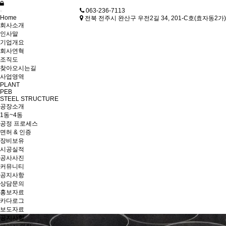
063-236-7113
Home
전북 전주시 완산구 우전2길 34, 201-C호(효자동2가)
회사소개
인사말
기업개요
회사연혁
조직도
찾아오시는길
사업영역
PLANT
PEB
STEEL STRUCTURE
공장소개
1동~4동
공정 프로세스
면허 & 인증
장비보유
시공실적
공사사진
커뮤니티
공지사항
상담문의
홍보자료
카다로그
보도자료
공지사항