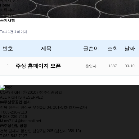
페이지 위치 :
Home
커뮤니티
공지사항
공지사항
Total 1건
1 페이지
번호
제목
글쓴이
조회
날짜
주상 홈페이지 오픈
1
운영자
1387
03-10
COPYRIGHT ⓒ 2010 (주)주상중공업
ALL RIGHTS RESERVED
㈜주상중공업 본사
전북 전주시 완산구 우전2길 34, 201-C호(효자동2가)
T
063-236-7113
F
063-236-7116
M
ms7114@hanmail.net
㈜주상산업 공장
전북 김제시 황산면 남양2길 205 (남산리 359-13)
T
063-543-7127