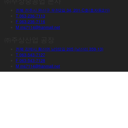
㈜주상중공업 본사
전북 전주시 완산구 우전2길 34, 201-C호(효자동2가)
T
063-236-7113
F
063-236-7116
M
ms7114@hanmail.net
㈜주상산업 공장
전북 김제시 황산면 남양2길 205 (남산리 359-13)
T
063-543-7127
F
063-543-7128
M
ms7114@hanmail.net