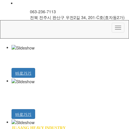
063-236-7113
전북 전주시 완산구 우전2길 34, 201-C호(효자동2가)
당신을 위한 소중한 선택!!
사람을 세우는 기업!!
주상중공업은 높은 기술력과 장비를 보유하고 있으며 무엇보다 고
바로가기
주상-중공업이 하는일
강구조물 공사업
일반구조물 제작 · 설치
PEB철구조물 제작 · 설치
바로가기
JU-SANG HEAVY INDUSTRY